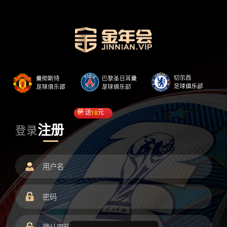
送
18
元
注册
登录