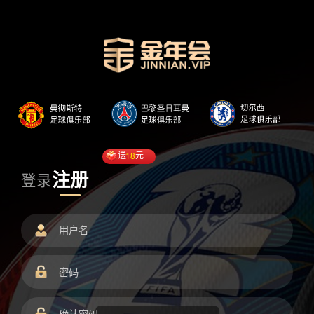
送
18
元
注册
登录